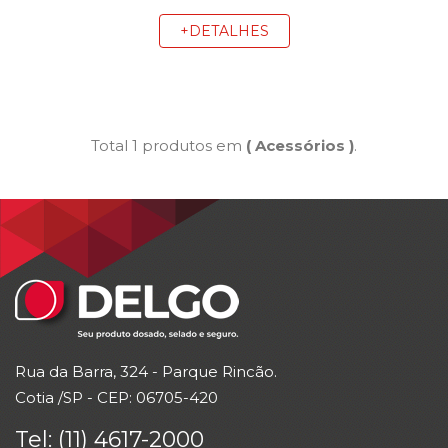
+DETALHES
Total 1 produtos em
( Acessórios )
.
Rua da Barra
, 324 - Parque Rincão.
Cotia /SP -
CEP
: 06705-420
Tel: (11) 4617-2000